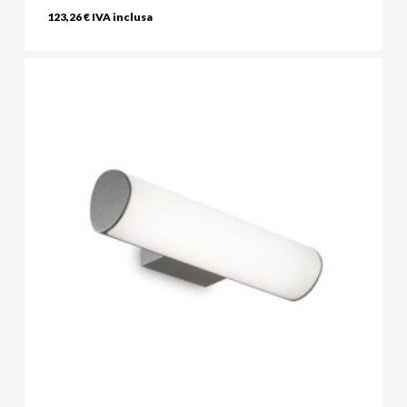
123,26
€
IVA inclusa