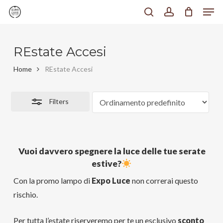
Men
Skip
to
search
account
Close
Chiudi
main
Filters
Menu
content
REstate Accesi
Home
REstate Accesi
Filters
Vuoi davvero spegnere la luce delle tue serate
estive?
Con la promo lampo di
Expo Luce
non correrai questo
rischio.
Per tutta l’estate riserveremo per te un esclusivo
sconto