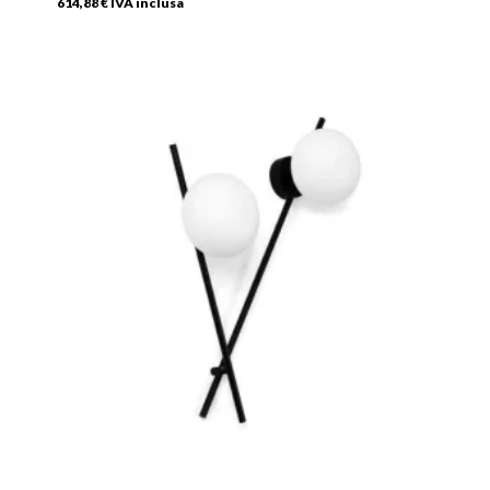
614,88
€
IVA inclusa