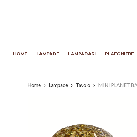
Skip
to
main
content
Clicca INVIO per cercare o ESC per chiudere
HOME
LAMPADE
LAMPADARI
PLAFONIERE
Home
Lampade
Tavolo
MINI PLANET BA