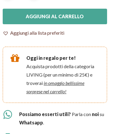
AGGIUNGI AL CARRELLO
Aggiungi alla lista preferiti
Oggi in regalo per te!
Acquista prodotti della categoria
LIVING (per un minimo di 25€) e
troverai
in omaggio bellissime
sorprese nel carrello!
Possiamo esserti utili?
Parla con
noi
su
Whatsapp
.