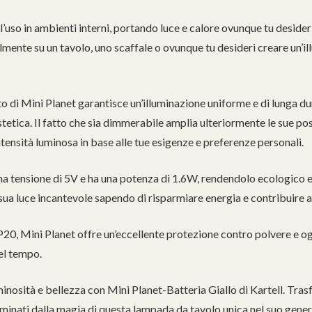
’uso in ambienti interni, portando luce e calore ovunque tu desideri
ilmente su un tavolo, uno scaffale o ovunque tu desideri creare un’
to di Mini Planet garantisce un’illuminazione uniforme e di lunga d
tetica. Il fatto che sia dimmerabile amplia ulteriormente le sue possi
ntensità luminosa in base alle tue esigenze e preferenze personali.
na tensione di 5V e ha una potenza di 1.6W, rendendolo ecologico ed
 sua luce incantevole sapendo di risparmiare energia e contribuire 
P20, Mini Planet offre un’eccellente protezione contro polvere e og
nel tempo.
nosità e bellezza con Mini Planet-Batteria Giallo di Kartell. Trasfo
lluminati dalla magia di questa lampada da tavolo unica nel suo gene