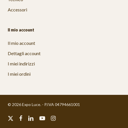
Accessori
Il mio account
Il mio account
Dettagli account
I miei indirizzi
I miei ordini
© 2026 Expo Luce. - P.IVA 04794661001
x-
facebook
linkedin
youtube
instagram
twitter