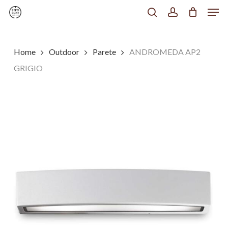
Men
Skip
to
search
account
Chiudi
main
Menu
content
Home
Outdoor
Parete
ANDROMEDA AP2
GRIGIO