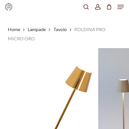
Men
Skip
to
search
account
Chiudi
main
Menu
content
Home
Lampade
Tavolo
POLDINA PRO
MICRO ORO