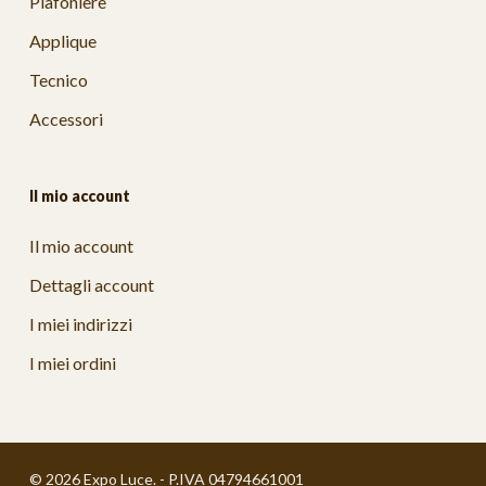
Plafoniere
Applique
Tecnico
Accessori
Il mio account
Il mio account
Dettagli account
I miei indirizzi
I miei ordini
© 2026 Expo Luce. - P.IVA 04794661001