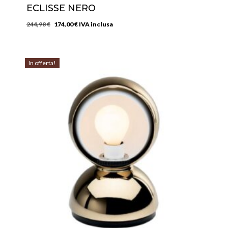
ECLISSE NERO
Il
Il
244,98
€
174,00
€
IVA inclusa
prezzo
prezzo
originale
attuale
era:
è:
In offerta!
244,98 €.
174,00 €.