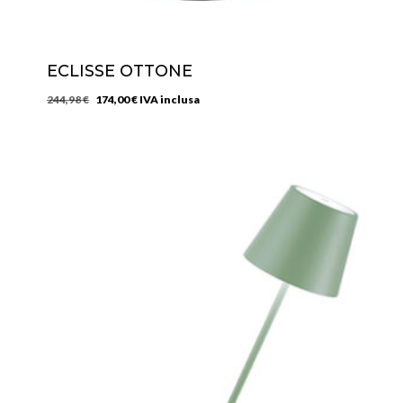
ECLISSE OTTONE
Il
Il
244,98
€
174,00
€
IVA inclusa
prezzo
prezzo
originale
attuale
era:
è:
244,98 €.
174,00 €.