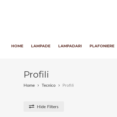
Skip
to
main
content
Clicca INVIO per cercare o ESC per chiudere
HOME
LAMPADE
LAMPADARI
PLAFONIERE
Profili
Home
Tecnico
Profili
Hide
Filters