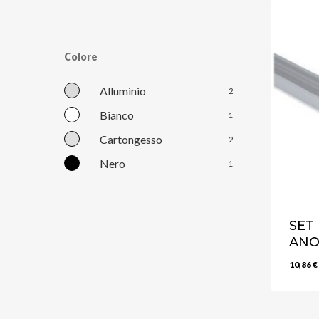
Colore
Alluminio
2
Bianco
1
Cartongesso
2
Nero
1
SET
ANO
10,86
€