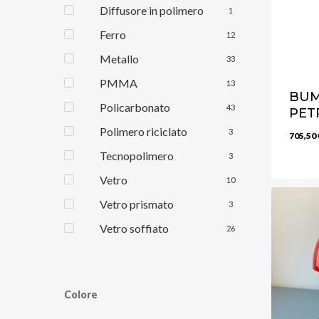
Diffusore in polimero
1
Ferro
12
Metallo
33
PMMA
13
BUM
Policarbonato
43
PET
Polimero riciclato
3
705,50
Tecnopolimero
3
Vetro
10
Vetro prismato
3
Vetro soffiato
26
Colore