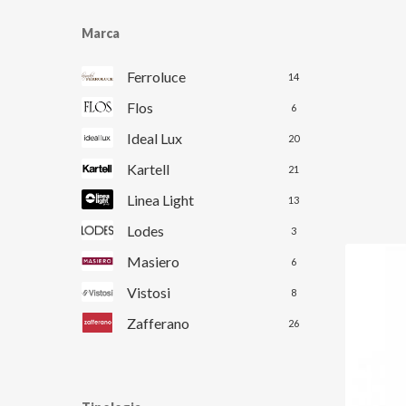
Marca
Ferroluce
14
Flos
6
Ideal Lux
20
Kartell
21
Linea Light
13
Lodes
3
Masiero
6
Vistosi
8
Zafferano
26