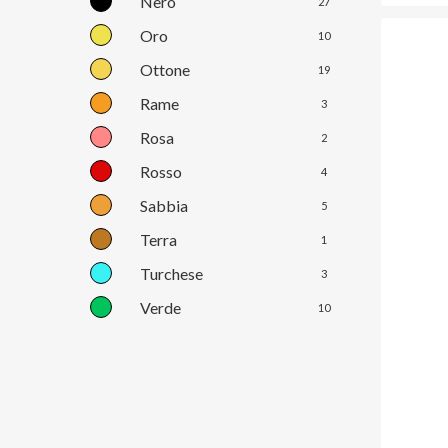
Nero
27
Oro
10
Ottone
19
Rame
3
Rosa
2
Rosso
4
Sabbia
5
Terra
1
Turchese
3
Verde
10