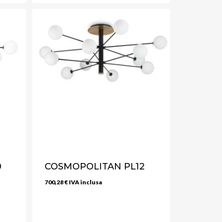
0
COSMOPOLITAN PL12
700,28
€
IVA inclusa