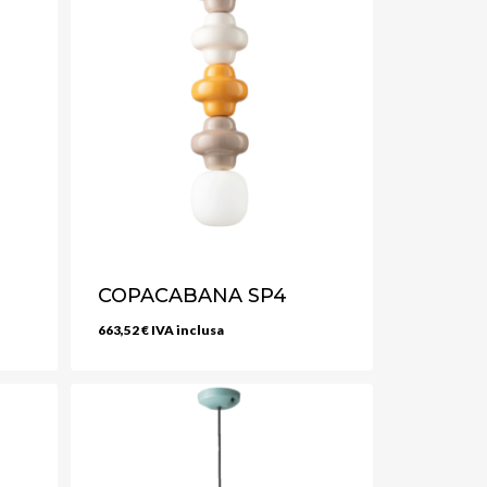
COPACABANA SP4
663,52
€
IVA inclusa