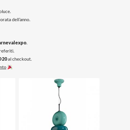
oluce.
orata dell’anno.
arnevalexpo
.
eferiti.
O20
al checkout.
nto