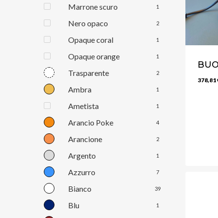
Marrone scuro
1
Nero opaco
2
Opaque coral
1
Opaque orange
1
BUO
Trasparente
2
378,81
Ambra
1
Ametista
1
Arancio Poke
4
Arancione
2
Argento
1
Azzurro
7
Bianco
39
Blu
1