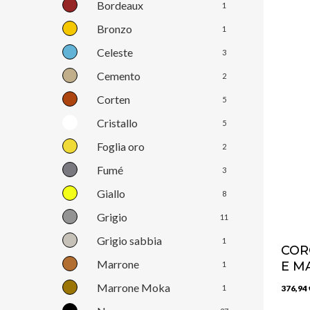
Bordeaux
1
Bronzo
1
Celeste
3
Cemento
2
Corten
5
Cristallo
5
Foglia oro
2
Fumé
3
Giallo
8
Grigio
11
Grigio sabbia
1
COR
Marrone
E M
1
Marrone Moka
1
376,94