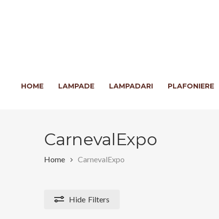
Skip
to
main
content
Clicca INVIO per cercare o ESC per chiudere
HOME
LAMPADE
LAMPADARI
PLAFONIERE
CarnevalExpo
Home
CarnevalExpo
Hide
Filters