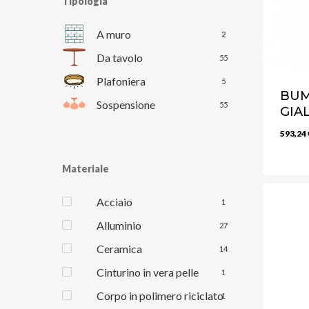
Tipologia
A muro
2
Da tavolo
55
Plafoniera
5
BUM
Sospensione
55
GIA
593,24
Materiale
Acciaio
1
Alluminio
27
Ceramica
14
Cinturino in vera pelle
1
Corpo in polimero riciclato
1