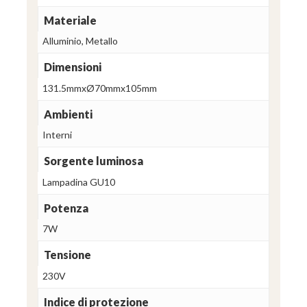
Materiale
Alluminio, Metallo
Dimensioni
131.5mmxØ70mmx105mm
Ambienti
Interni
Sorgente luminosa
Lampadina GU10
Potenza
7W
Tensione
230V
Indice di protezione