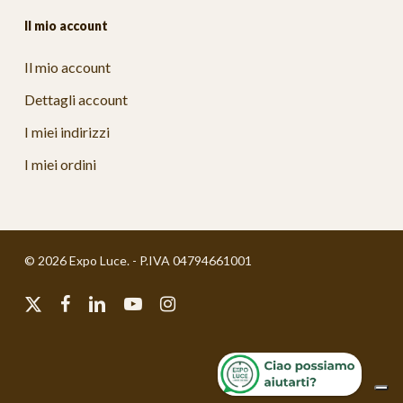
Il mio account
Il mio account
Dettagli account
I miei indirizzi
I miei ordini
© 2026 Expo Luce. - P.IVA 04794661001
x-
facebook
linkedin
youtube
instagram
twitter