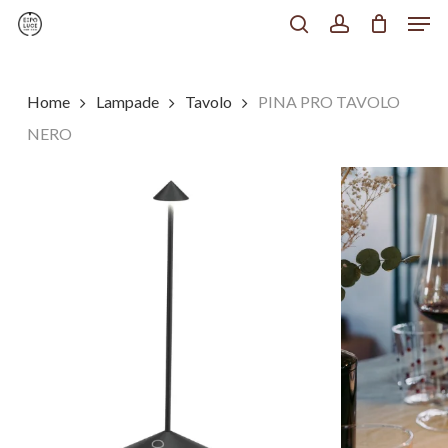
Men
Skip
to
search
account
Chiudi
main
Menu
content
Home
Lampade
Tavolo
PINA PRO TAVOLO
NERO