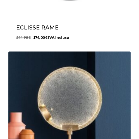
ECLISSE RAME
Il
Il
244,98
€
174,00
€
IVA inclusa
prezzo
prezzo
originale
attuale
era:
è:
244,98 €.
174,00 €.