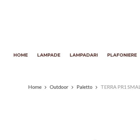
Skip
to
main
content
Clicca INVIO per cercare o ESC per chiudere
HOME
LAMPADE
LAMPADARI
PLAFONIERE
Home
Outdoor
Paletto
TERRA PR1 SMA