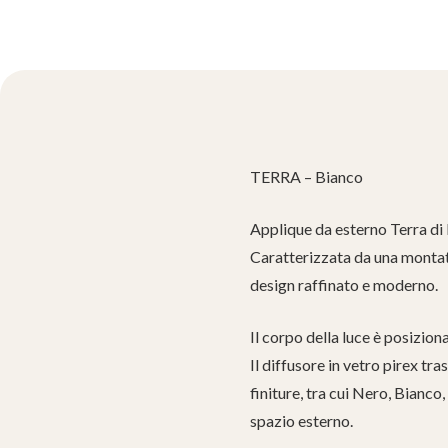
TERRA – Bianco
Applique da esterno Terra di I
Caratterizzata da una montatu
design raffinato e moderno.
Il corpo della luce è posizion
Il diffusore in vetro pirex tr
finiture, tra cui Nero, Bianco
spazio esterno.