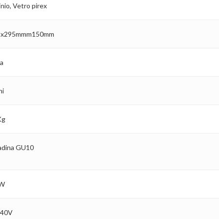
nio, Vetro pirex
x295mmm150mm
ra
ni
Kg
adina GU10
8W
240V