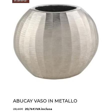
In offerta!
ABUCAY VASO IN METALLO
Il
Il
28,60
€
20,76
€
IVA inclusa