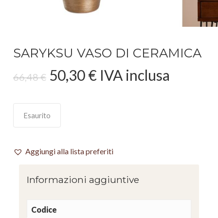
SARYKSU VASO DI CERAMICA
Il
Il
50,30
€
IVA inclusa
66,48
€
prezzo
prezzo
originale
attuale
era:
è:
Esaurito
66,48 €.
50,30 €.
Aggiungi alla lista preferiti
Informazioni aggiuntive
Codice