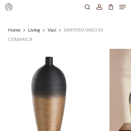
Men
Skip
to
search
account
Chiudi
main
Menu
content
Home
Living
Vasi
SARYKSU VASO DI
CERAMICA