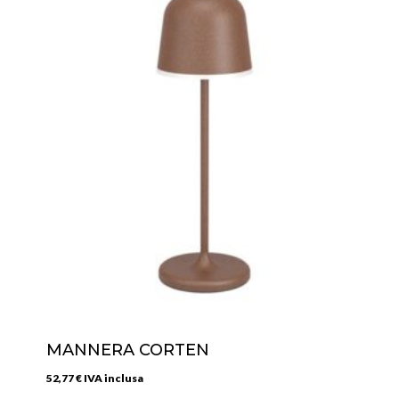
26,38 €.
19,97 €.
MANNERA CORTEN
52,77
€
IVA inclusa