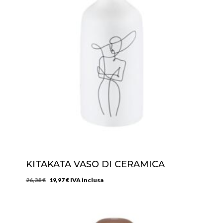
KITAKATA VASO DI CERAMICA
Il
Il
26,38
€
19,97
€
IVA inclusa
prezzo
prezzo
originale
attuale
era:
è: