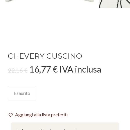
CHEVERY CUSCINO
Il
Il
16,77
€
IVA inclusa
22,16
€
prezzo
prezzo
originale
attuale
era:
è:
Esaurito
22,16 €.
16,77 €.
Aggiungi alla lista preferiti