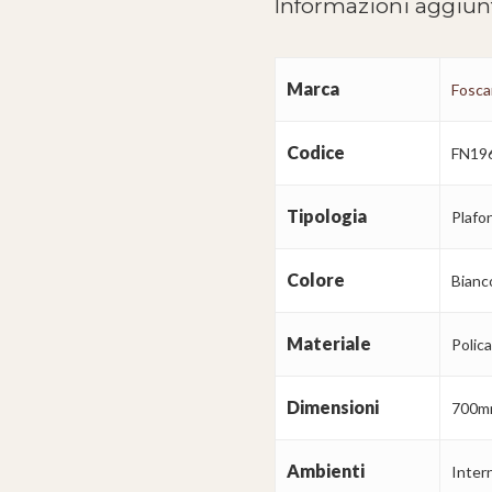
Informazioni aggiun
Marca
Foscar
Codice
FN19
Tipologia
Plafo
Colore
Bianc
Materiale
Polic
Dimensioni
700m
Ambienti
Intern