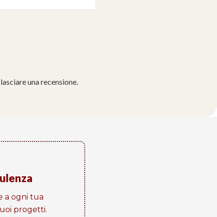
lasciare una recensione.
sulenza
e a ogni tua
oi progetti​.