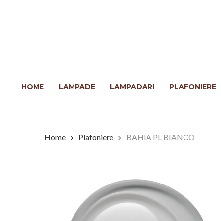
Skip
to
main
content
Clicca INVIO per cercare o ESC per chiudere
HOME
LAMPADE
LAMPADARI
PLAFONIERE
Home
Plafoniere
BAHIA PL BIANCO