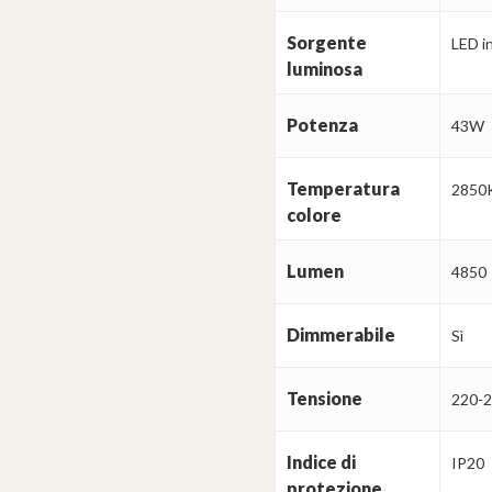
Sorgente
LED i
luminosa
Potenza
43W
Temperatura
2850
colore
Lumen
4850
Dimmerabile
Sì
Tensione
220-
Indice di
IP20
protezione