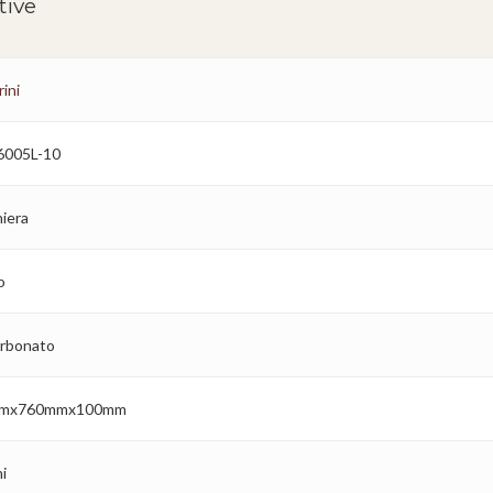
tive
ini
6005L-10
niera
o
arbonato
mx760mmx100mm
i