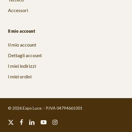
Accessori
Il mio account
Il mio account
Dettagli account
I miei indirizzi
I miei ordini
© 2026 Expo Luce. - P.IVA 04794661001
x-
facebook
linkedin
youtube
instagram
twitter