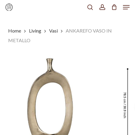
Men
Skip
to
search
account
Chiudi
main
Menu
content
Home
Living
Vasi
ANKAREFO VASO IN
METALLO