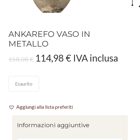
ANKAREFO VASO IN
METALLO
Il
Il
114,98
€
IVA inclusa
158,08
€
prezzo
prezzo
originale
attuale
era:
è:
Esaurito
158,08 €.
114,98 €.
Aggiungi alla lista preferiti
Informazioni aggiuntive