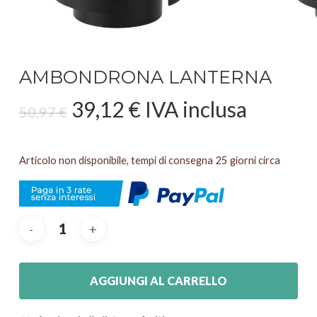
AMBONDRONA LANTERNA
Il
Il
39,12
€
IVA inclusa
50,97
€
prezzo
prezzo
originale
attuale
Articolo non disponibile, tempi di consegna 25 giorni circa
era:
è:
50,97 €.
39,12 €.
AGGIUNGI AL CARRELLO