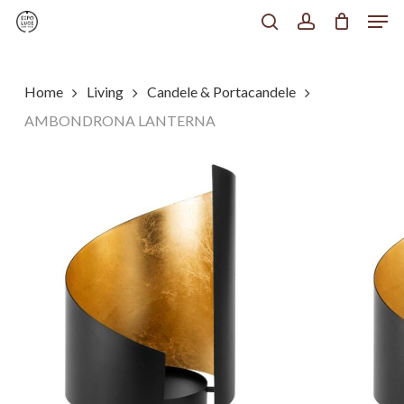
Men
Skip
to
search
account
Chiudi
main
Menu
content
Home
Living
Candele & Portacandele
AMBONDRONA LANTERNA