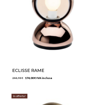
ECLISSE RAME
Il
Il
244,98
€
174,00
€
IVA inclusa
prezzo
prezzo
originale
attuale
era:
è:
In offerta!
244,98 €.
174,00 €.