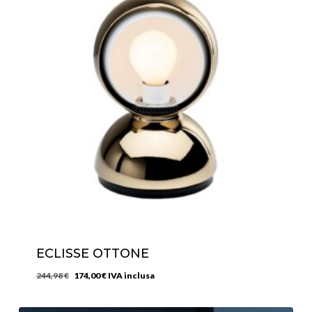
ECLISSE OTTONE
Il
Il
244,98
€
174,00
€
IVA inclusa
prezzo
prezzo
originale
attuale