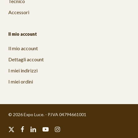
Tecnico
Accessori
Il mio account
Il mio account
Dettagli account
I miei indirizzi
I miei ordini
© 2026 Expo Luce. - P.IVA 04794661001
x-
facebook
linkedin
youtube
instagram
twitter