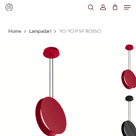
Men
Skip
to
search
account
Chiudi
main
Menu
content
Home
Lampadari
YO-YO P SP ROSSO