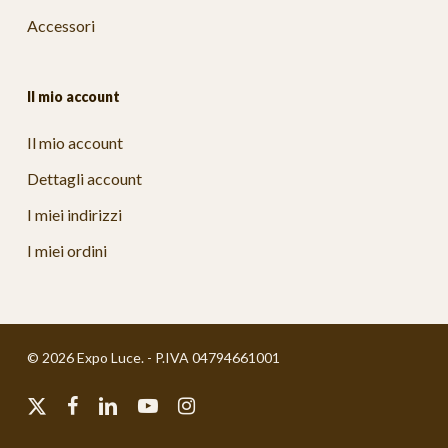
Accessori
Il mio account
Il mio account
Dettagli account
I miei indirizzi
I miei ordini
© 2026 Expo Luce. - P.IVA 04794661001
x-
facebook
linkedin
youtube
instagram
twitter