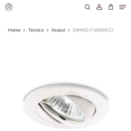
Men
Skip
to
search
account
Chiudi
main
Menu
content
Home
Tecnico
Incassi
SWING FI BIANCO