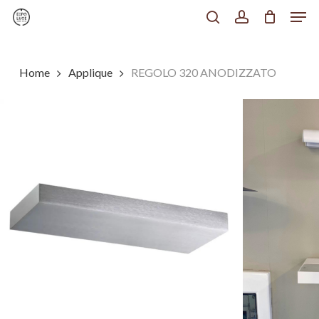
Men
Skip
to
search
account
Chiudi
main
Menu
content
Home
Applique
REGOLO 320 ANODIZZATO