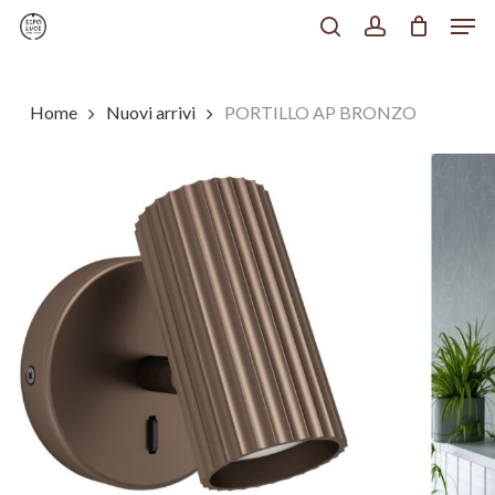
Men
Skip
to
search
account
Chiudi
main
Menu
content
Home
Nuovi arrivi
PORTILLO AP BRONZO