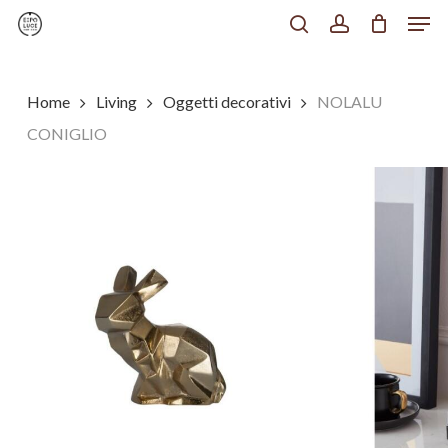
Men
Skip
to
search
account
Chiudi
main
Menu
content
Home
Living
Oggetti decorativi
NOLALU
CONIGLIO