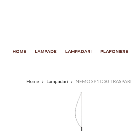
Skip
to
main
content
Clicca INVIO per cercare o ESC per chiudere
HOME
LAMPADE
LAMPADARI
PLAFONIERE
Home
Lampadari
NEMO SP1 D30 TRASPA