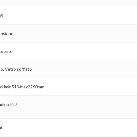
09
nsione
arente
o, Vetro soffiato
xHmin510/max2260mm
dina E27
i