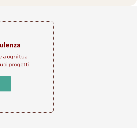
sulenza
e a ogni tua
oi progetti​.
!