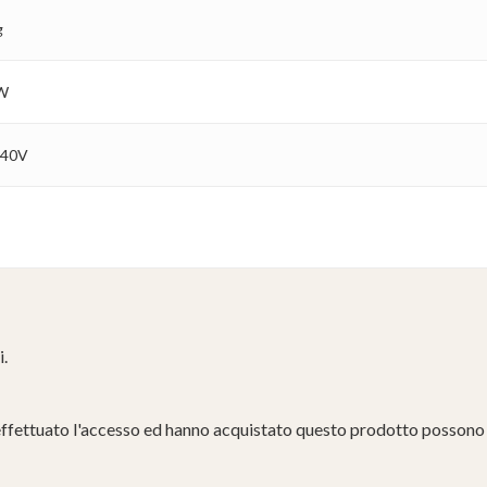
g
W
240V
i.
effettuato l'accesso ed hanno acquistato questo prodotto possono 