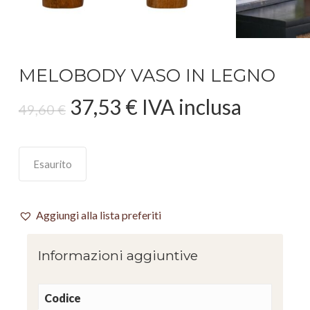
MELOBODY VASO IN LEGNO
Il
Il
37,53
€
IVA inclusa
49,60
€
prezzo
prezzo
originale
attuale
era:
è:
Esaurito
49,60 €.
37,53 €.
Aggiungi alla lista preferiti
Informazioni aggiuntive
Codice