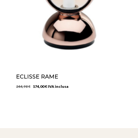
ECLISSE RAME
Il
Il
244,98
€
174,00
€
IVA inclusa
prezzo
prezzo
originale
attuale
era:
è:
244,98 €.
174,00 €.