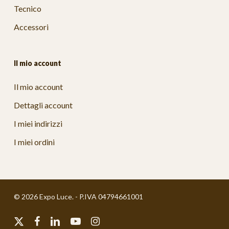
Tecnico
Accessori
Il mio account
Il mio account
Dettagli account
I miei indirizzi
I miei ordini
© 2026 Expo Luce. - P.IVA 04794661001
x-
facebook
linkedin
youtube
instagram