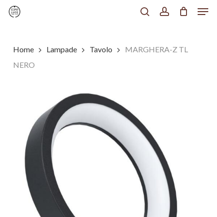
Men
Skip
to
search
account
Chiudi
main
Menu
content
Home
Lampade
Tavolo
MARGHERA-Z TL
NERO