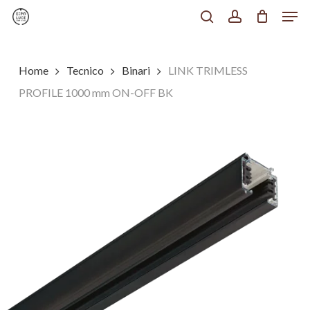
Men
Skip
to
search
account
Chiudi
main
Menu
content
Home
Tecnico
Binari
LINK TRIMLESS
PROFILE 1000 mm ON-OFF BK