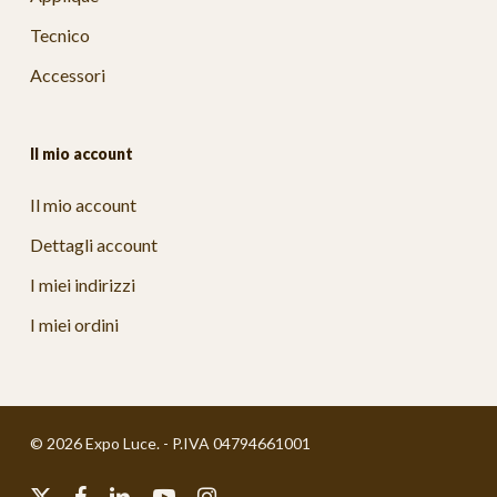
Tecnico
Accessori
Il mio account
Il mio account
Dettagli account
I miei indirizzi
I miei ordini
© 2026 Expo Luce. - P.IVA 04794661001
x-
facebook
linkedin
youtube
instagram