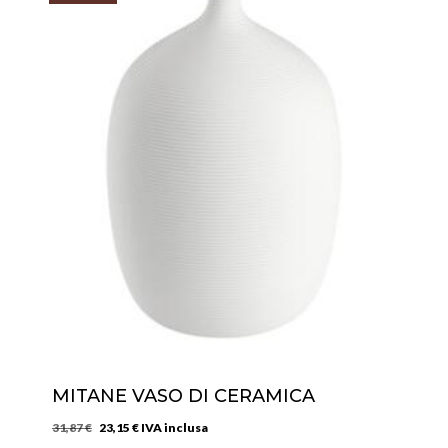
MITANE VASO DI CERAMICA
Il
Il
31,87
€
23,15
€
IVA inclusa