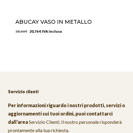
ABUCAY VASO IN METALLO
Il
Il
28,60
€
20,76
€
IVA inclusa
prezzo
prezzo
originale
attuale
era:
è:
28,60 €.
20,76 €.
Servizio clienti
Per informazioni riguardo i nostri prodotti, servizi o
aggiornamenti sui tuoi ordini, puoi contattarci
dall'area
Servizio Clienti
. Il nostro personale risponderà
prontamente alla tua richiesta.