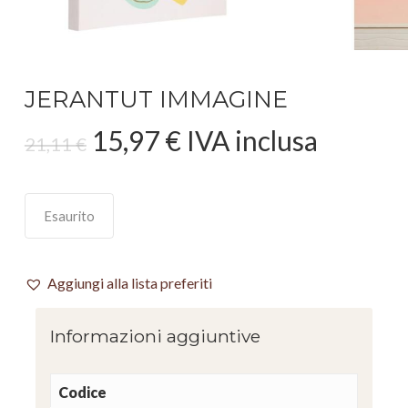
JERANTUT IMMAGINE
Il
Il
15,97
€
IVA inclusa
21,11
€
prezzo
prezzo
originale
attuale
era:
è:
Esaurito
21,11 €.
15,97 €.
Aggiungi alla lista preferiti
Informazioni aggiuntive
Codice