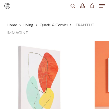
Men
Skip
to
search
account
Chiudi
main
Menu
content
Home
Living
Quadri & Cornici
JERANTUT
IMMAGINE