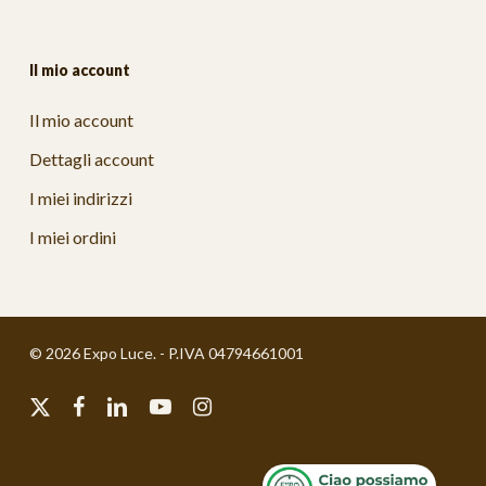
Il mio account
Il mio account
Dettagli account
I miei indirizzi
I miei ordini
© 2026 Expo Luce. - P.IVA 04794661001
x-
facebook
linkedin
youtube
instagram
twitter