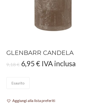
GLENBARR CANDELA
Il
Il
6,95
€
IVA inclusa
9,18
€
prezzo
prezzo
originale
attuale
era:
è:
Esaurito
9,18 €.
6,95 €.
Aggiungi alla lista preferiti