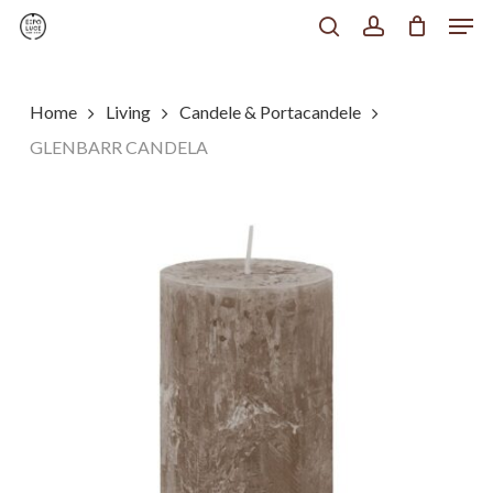
Men
Skip
to
search
account
Chiudi
main
Menu
content
Home
Living
Candele & Portacandele
GLENBARR CANDELA