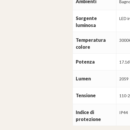
Ambienti
Bagno
Sorgente
LED i
luminosa
Temperatura
3000
colore
Potenza
17.1
Lumen
2059
Tensione
110-
Indice di
IP44
protezione