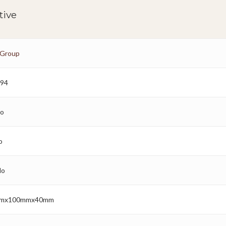
tive
 Group
294
ro
o
lo
mx100mmx40mm