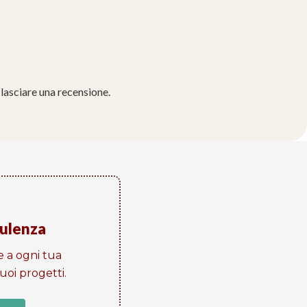
lasciare una recensione.
sulenza
e a ogni tua
oi progetti​.