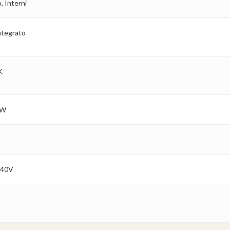
, Interni
ntegrato
K
6W
240V