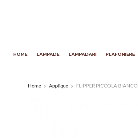
Skip
to
main
content
Clicca INVIO per cercare o ESC per chiudere
HOME
LAMPADE
LAMPADARI
PLAFONIERE
Home
Applique
FLIPPER PICCOLA BIANCO