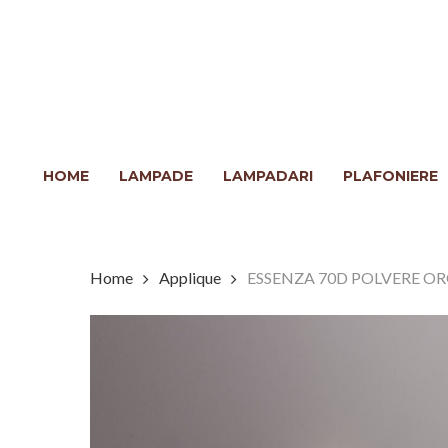
Skip
to
main
content
Clicca INVIO per cercare o ESC per chiudere
HOME
LAMPADE
LAMPADARI
PLAFONIERE
Home
Applique
ESSENZA 70D POLVERE O