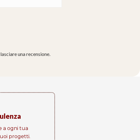
lasciare una recensione.
sulenza
e a ogni tua
oi progetti​.