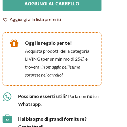
AGGIUNGI AL CARRELLO
Aggiungi alla lista preferiti
Oggi in regalo per te!
Acquista prodotti della categoria
LIVING (per un minimo di 25€) e
troverai
in omaggio bellissime
sorprese nel carrello!
Possiamo esserti utili?
Parla con
noi
su
Whatsapp
.
Hai bisogno di
grandi forniture
?
Contattaci!