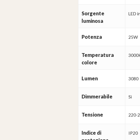
Sorgente
LED i
luminosa
Potenza
25W
Temperatura
3000
colore
Lumen
3080
Dimmerabile
Sì
Tensione
220-
Indice di
IP20