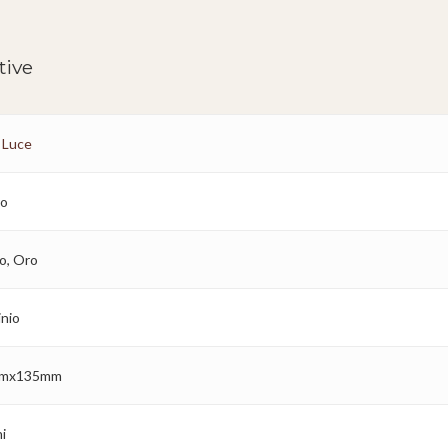
tive
 Luce
ro
o, Oro
inio
mx135mm
i