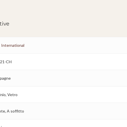
tive
 International
-21-CH
pagne
inio, Vetro
te, A soffitto