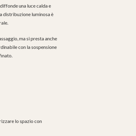
iffonde una luce calda e
La distribuzione luminosa è
rale.
passaggio, ma si presta anche
rdinabile con la sospensione
finato.
izzare lo spazio con