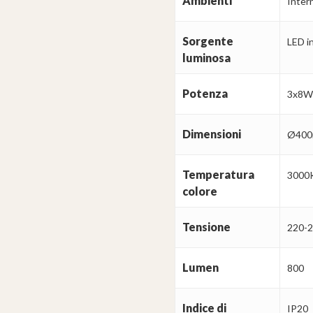
Ambienti
Intern
Sorgente
LED i
luminosa
Potenza
3x8W
Dimensioni
Ø400
Temperatura
3000
colore
Tensione
220-
Lumen
800
Indice di
IP20