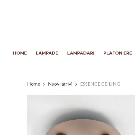
Skip
to
main
content
Clicca INVIO per cercare o ESC per chiudere
HOME
LAMPADE
LAMPADARI
PLAFONIERE
Home
Nuovi arrivi
ESSENCE CEILING