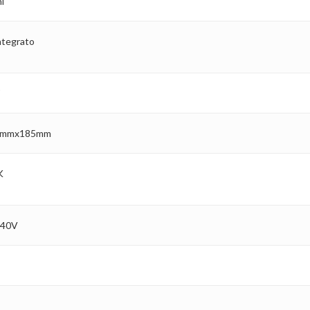
i
ntegrato
mmx185mm
K
240V