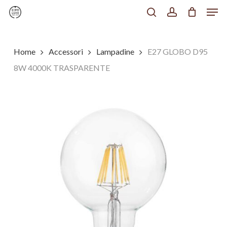
Men
Skip
to
search
account
Chiudi
main
Menu
content
Home
Accessori
Lampadine
E27 GLOBO D95
8W 4000K TRASPARENTE