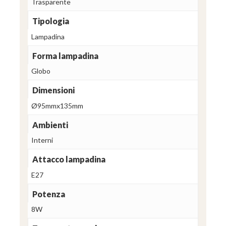
Trasparente
Tipologia
Lampadina
Forma lampadina
Globo
Dimensioni
Ø95mmx135mm
Ambienti
Interni
Attacco lampadina
E27
Potenza
8W