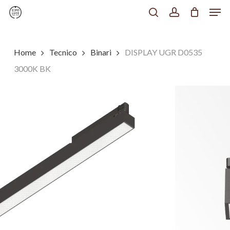
Men
Skip
to
search
account
Chiudi
main
Menu
content
Home
Tecnico
Binari
DISPLAY UGR D0535
3000K BK