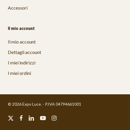
Accessori
Il mio account
Il mio account
Dettagli account
I miei indirizzi
I miei ordini
© 2026 Expo Luce. - P.IVA 04794661001
x-
facebook
linkedin
youtube
instagram
twitter