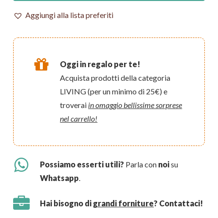
Aggiungi alla lista preferiti
Oggi in regalo per te!
Acquista prodotti della categoria
LIVING (per un minimo di 25€) e
troverai
in omaggio bellissime sorprese
nel carrello!
Possiamo esserti utili?
Parla con
noi
su
Whatsapp
.
Hai bisogno di
grandi forniture
? Contattaci!