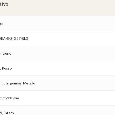
tive
ro
EA-S-S-G27-BL3
nsione
l, Rosso
rino in gomma, Metallo
mmx110mm
i, Interni