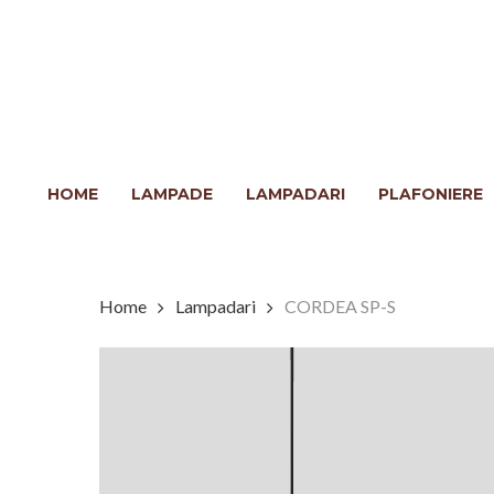
Skip
to
main
content
Clicca INVIO per cercare o ESC per chiudere
HOME
LAMPADE
LAMPADARI
PLAFONIERE
Home
Lampadari
CORDEA SP-S