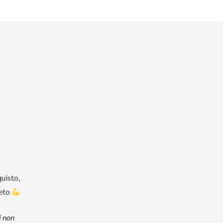
uisto,
leto
i non