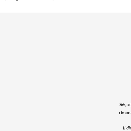
Se
, p
riman
Il d