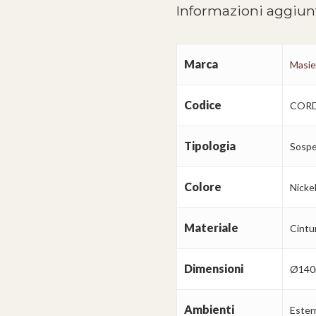
Informazioni aggiun
Marca
Masie
Codice
CORD
Tipologia
Sospe
Colore
Nicke
Materiale
Cintu
Dimensioni
Ø140
Ambienti
Estern