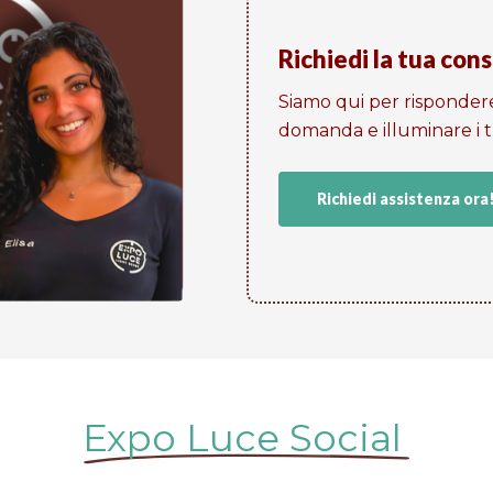
Richiedi la tua con
Siamo qui per risponder
domanda e illuminare i tu
Richiedi assistenza ora
Expo Luce Social