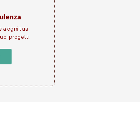
sulenza
e a ogni tua
oi progetti​.
!