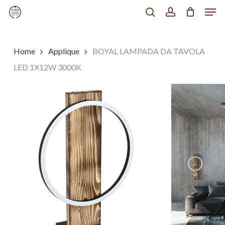
Men
Skip
to
search
account
Chiudi
main
Menu
content
Home
Applique
BOYAL LAMPADA DA TAVOLA
LED 1X12W 3000K