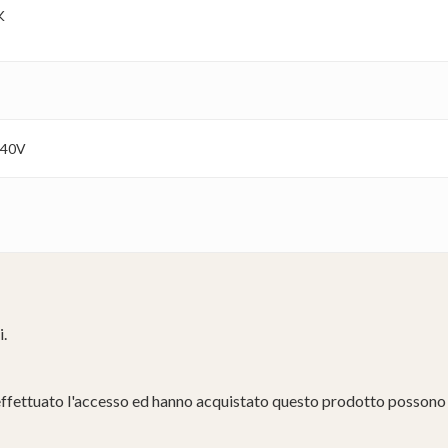
K
240V
i.
effettuato l'accesso ed hanno acquistato questo prodotto possono 