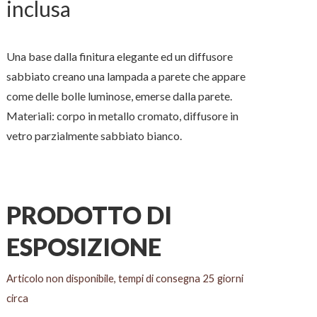
prezzo
prezzo
inclusa
originale
attuale
era:
è:
Una base dalla finitura elegante ed un diffusore
362,34 €.
178,43 €.
sabbiato creano una lampada a parete che appare
come delle bolle luminose, emerse dalla parete.
Materiali: corpo in metallo cromato, diffusore in
vetro parzialmente sabbiato bianco.
PRODOTTO DI
ESPOSIZIONE
Articolo non disponibile, tempi di consegna 25 giorni
circa