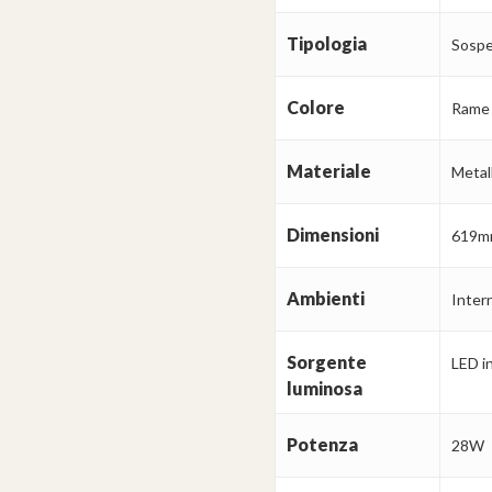
Tipologia
Sospe
Colore
Rame
Materiale
Metal
Dimensioni
619m
Ambienti
Intern
Sorgente
LED i
luminosa
Potenza
28W