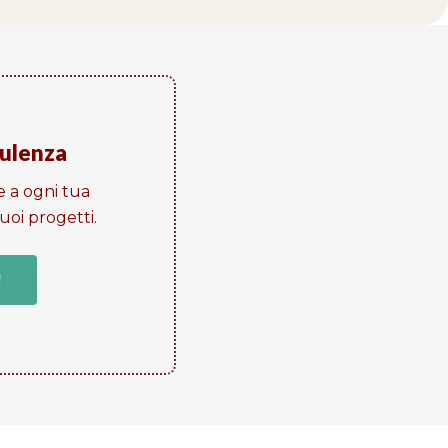
sulenza
e a ogni tua
oi progetti​.
!