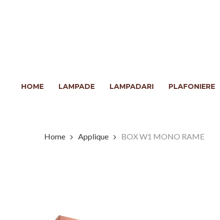
Skip
to
main
content
Clicca INVIO per cercare o ESC per chiudere
HOME
LAMPADE
LAMPADARI
PLAFONIERE
Home
Applique
BOX W1 MONO RAME