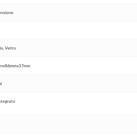
nsione
lo, Vetro
mx86mmx37mm
i
ntegrato