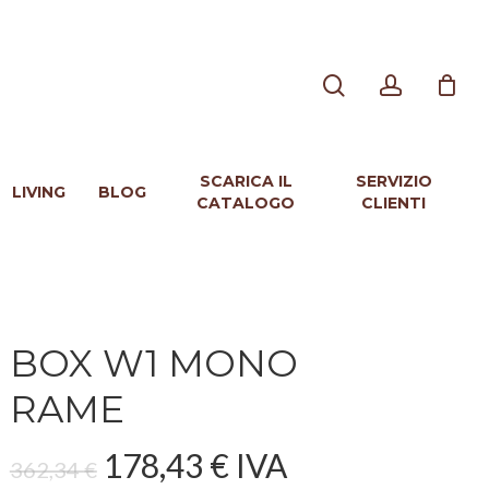
search
account
SCARICA IL
SERVIZIO
LIVING
BLOG
CATALOGO
CLIENTI
BOX W1 MONO
RAME
Il
Il
178,43
€
IVA
362,34
€