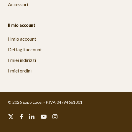
Accessori
Il mio account
Il mio account
Dettagli account
I miei indirizzi
I miei ordini
© 2026 Expo Luce. - P.IVA 04794661001
x-
facebook
linkedin
youtube
instagram
twitter