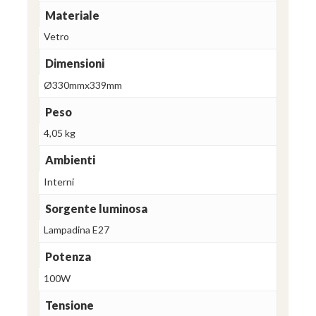
Materiale
Vetro
Dimensioni
Ø330mmx339mm
Peso
4,05 kg
Ambienti
Interni
Sorgente luminosa
Lampadina E27
Potenza
100W
Tensione