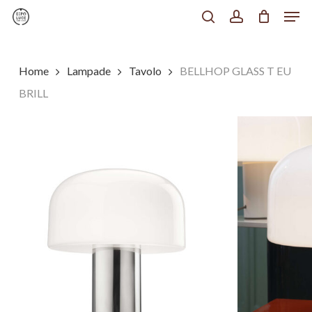
Men
Skip
to
search
account
Chiudi
main
Menu
content
Home
Lampade
Tavolo
BELLHOP GLASS T EU
BRILL