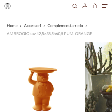
Men
Skip
to
search
account
Chiudi
main
Menu
content
Home
Accessori
Complementi arredo
AMBROGIO tav 42,5×38,5h60,5 PUM. ORANGE