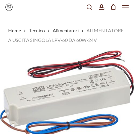
Men
Skip
to
search
account
Chiudi
main
Menu
content
Home
Tecnico
Alimentatori
ALIMENTATORE
A USCITA SINGOLA LPV-60 DA 60W-24V