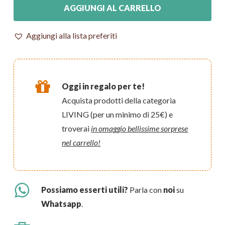
AGGIUNGI AL CARRELLO
Aggiungi alla lista preferiti
Oggi in regalo per te!
Acquista prodotti della categoria
LIVING (per un minimo di 25€) e
troverai
in omaggio bellissime sorprese
nel carrello!
Possiamo esserti utili?
Parla con
noi
su
Whatsapp
.