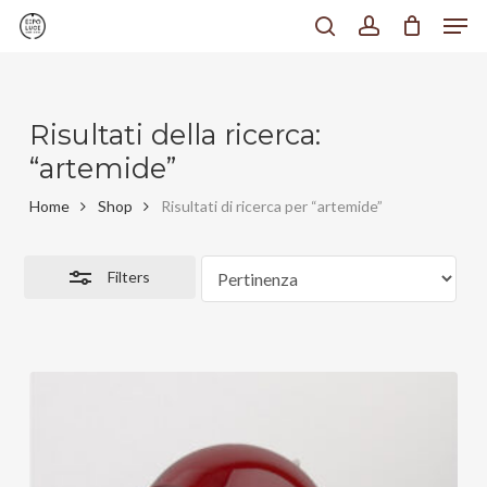
Men
Skip
to
search
account
Close
Chiudi
main
Filters
Menu
content
Risultati della ricerca:
“artemide”
Home
Shop
Risultati di ricerca per “artemide”
Filters