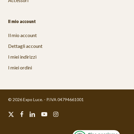
Accessori
Il mio account
Il mio account
Dettagli account
I miei indirizzi
I miei ordini
© 2026 Expo Luce. - P.IVA 04794661001
x-
facebook
linkedin
youtube
instagram
twitter